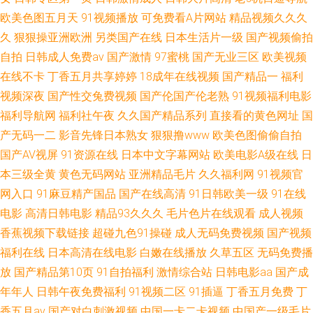
欧美色图五月天
91视频播放
可免费看A片网站
精品视频久久久
草 大香蕉伊人狼人久久 岛国羞涩av 超碰狠狠操 97资源在线视频 精品久久卡
久
狠狠操亚洲欧洲
另类国产在线
日本生活片一级
国产视频偷拍
自拍
日韩成人免费av
国产激情
97蜜桃
国产无业三区
欧美视频
理伦三级韩国 痳豆入口 论理在线 欧美久久综合 欧美成人一级黄片 欧美成成
在线不卡
丁香五月共享婷婷
18成年在线视频
国产精品一
福利
视频深夜
国产性交兔费视频
国产伦国产伦老熟
91视频福利电影
免频 免费在线观看高清影片 免费观看 亚洲成人福利影院 激情色色网 人人妻
福利导航网
福利社午夜
久久国产精品系列
直接看的黄色网址
国
产无码一二
影音先锋日本熟女
狠狠撸www
欧美色图偷偷自拍
人人做 国产1区2区 91男女 天美福利导航 国产九一在线 91色库 综合网色色
国产AV视屏
91资源在线
日本中文字幕网站
欧美电影A级在线
日
网 成人91破解版 永久免费网站 日韩无码综合 91女同下载 91看片黄 91NAV
本三级全黄
黄色无码网站
亚洲精品毛片
久久福利网
91视频官
网入口
91麻豆精产国品
国产在线高清
91日韩欧美一级
91在线
91白丝 在线免费电影 91大胸 在线丝袜欧美日韩一区 在线十区
电影
高清日韩电影
精品93久久久
毛片色片在线观看
成人视频
香蕉视频下载链接
超碰九色91操碰
成人无码免费视频
国产视频
福利在线
日本高清在线电影
白嫩在线播放
久草五区
无码免费播
放
国产精品第10页
91自拍福利
激情综合站
日韩电影aa
国产成
年年人
日韩午夜免费福利
91视频二区
91插逼
丁香五月免费
丁
香五月av
国产对白刺激视频
中国一卡二卡视频
中国产一级毛片