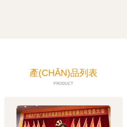
產(CHǍN)品列表
PRODUCT