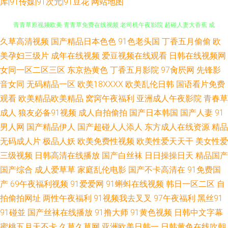
库|91传媒|91次元|91豆花
网站地图
久草高清视频
国产精品日本色色
91色老头国
丁香五月偷偷
欧
九草在线 国产情侣一区 日韩内射中文 巨乳91 白丝暴肛在线观看 香蕉福利
美孕妇三级片
成年在线视频
爱豆视频在线观看
日韩在线视频网
青青草原视频欧美 青青草免费在线视频 老司机午夜影院 超碰人妻大香蕉 成
女同一区二区三区
东京热黄色
丁香五月影院
97肏屄网
先锋影
音女同
无码精品一区
欧美18XXXX
欧美乱伦日韩
国语看片免费
人gav www在线观看免费 91性生性爱 最黄色的网址大全 一性一交 www日日
观看
欧美精品欧美精品
窝窉午夜福利
亚洲成人午夜影院
青春草
成人
狼友必备91视频
成人自拍偷拍
国产日本韩国
国产人妻
91
射 影视大全在线高清观看 午夜成人一区 人人操夜夜爽 露出视频 成人91电影
男人网
国产精品伊人
国产超碰人人添人
东方成人在线资源
精品
无码成人片
极品人妖
欧美免费性视频
欧美性爱天天干
美女性爱
99成人 人人爽亚洲AV人人片 人人看人人插 九一传媒网站 福利视频网站导航
三级视频
日韩高清在线播放
国产白丝袜
日日操操日天
精品国产
爱豆免费网站直接进入 91白虎 91色色网 www我爱AV 69AV人人 日韩超碰人
国产综合
成人爱草草
家庭乱伦电影
国产不卡高清在
91免费国
产
69午夜福利视频
91爱爱网
91蝌蚪在线视频
韩日一区二区
自
人 美欧日韩精品成人 少妇精品导航 人人摸人人 欧美日韩国产综合另类 人妻
拍偷拍网址
两性午夜福利
91视频我去叉叉
97午夜福利
黑丝91
91碰並
国产丝袜在线播放
91撸大师
91黄色视频
日韩中文字幕
人操人人操 免费日韩AV 国产精品网址 草莓视频网页版 四虎影城库 欧美综合
蜜桃五月天不卡
久草久草网
亚洲欧美日韩一
日韩黄色在线吹朝