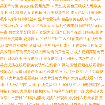
美国产专区
美女内射视频免费
av天堂成
黄色三级成人网
欧美
弄下面喷潮
成人叉叉视频
性欧美视频在线
成人色站
91操操网
毛多A片孕妇
制服丝袜
亚洲性爱福利
精品欧美在线
欧黑人AA
三级网站在
女同互舔
91视频青青
福利伦理电影
国产精品无码
午夜
另类文学影院
国产资源大全
国产日韩再在线
日韩a级影片
日韩欧美嗯啊
资源网av
91精品三区二区
91香蕉精品
在线亚洲
aa
波多野女教师
孕妇无码毛片
福利社成人
丁香婷婷五月花
欧
美区日韩
丁香五月花成人网
能看的黄色网址
成人视频高清免费
国产日韩欧美
美女诱惑91|美女诱惑91亚洲|美女诱惑在线不卡|
美女诱惑在线观看|美女诱惑在线看|91网站|蜜桃视频在线观看|婷
婷她六月天最新|黄色仓库|91传媒|91次元|91豆花
91大片免费观
看|91大片免费观看视频|91大片淫黄大片|91大片在线观看|91大
神|91大神APP|91大神h在线免费|91大神导航|91大神电影院|91大
神福利在线
大屁股骚视频|大茄子福利导航|大神电影|大香蕉9|大
香蕉艹水蜜桃9|91网站|蜜桃视频在线观看|婷婷她六月天最新|黄
色仓库|91传媒|91次元|91豆花
91成色视频|91成长人版免费网