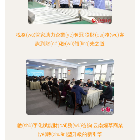
稅務(wù)管家助力企業(yè)奪冠 從財(cái)務(wù)咨
詢到財(cái)務(wù)領(lǐng)先之道
數(shù)字化賦能財(cái)務(wù)咨詢 云南煙草商業
(yè)轉(zhuǎn)型升級的新引擎